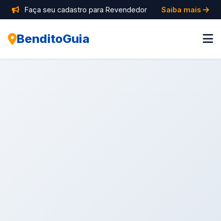
Faça seu cadastro para Revendedor
Saiba mais
BenditoGuia