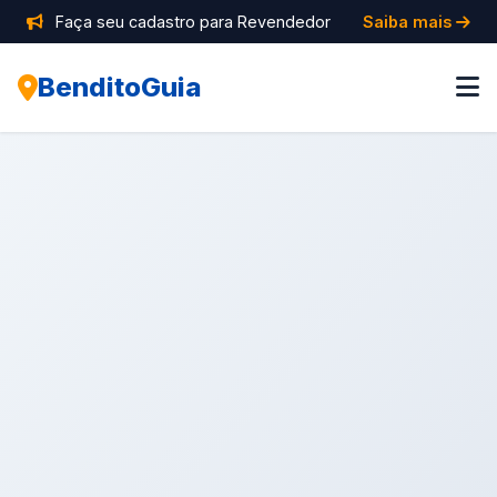
Faça seu cadastro para Revendedor
Saiba mais
BenditoGuia