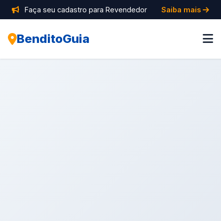
Faça seu cadastro para Revendedor
Saiba mais
BenditoGuia