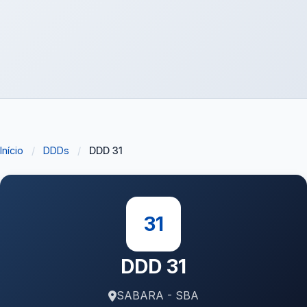
Início
/
DDDs
/
DDD 31
31
DDD 31
SABARA - SBA