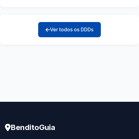
Ver todos os DDDs
BenditoGuia