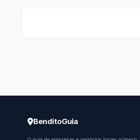
BenditoGuia
O guia de empresas e negócios locais número