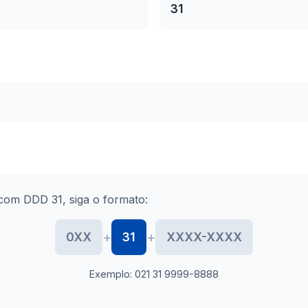
31
com DDD 31, siga o formato:
+
+
0XX
31
XXXX-XXXX
Exemplo: 021 31 9999-8888