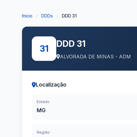
Início
/
DDDs
/
DDD 31
DDD 31
31
ALVORADA DE MINAS - ADM
Localização
Estado
MG
Região