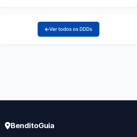
Ver todos os DDDs
BenditoGuia