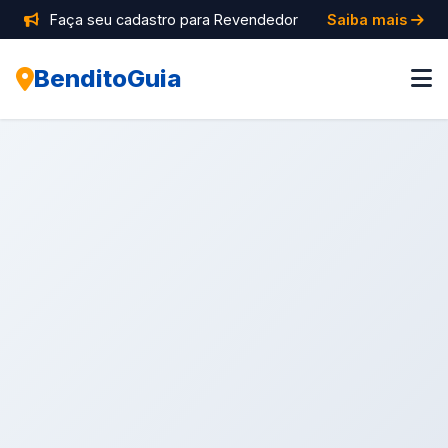
Faça seu cadastro para Revendedor
Saiba mais
BenditoGuia