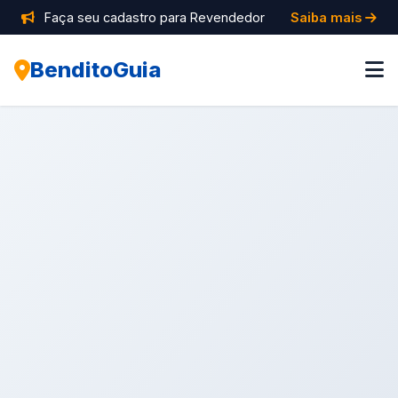
Faça seu cadastro para Revendedor
Saiba mais
BenditoGuia