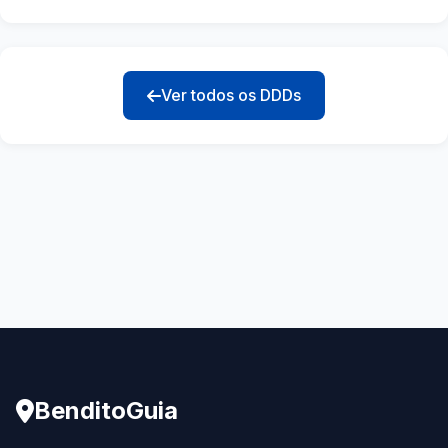
Ver todos os DDDs
BenditoGuia