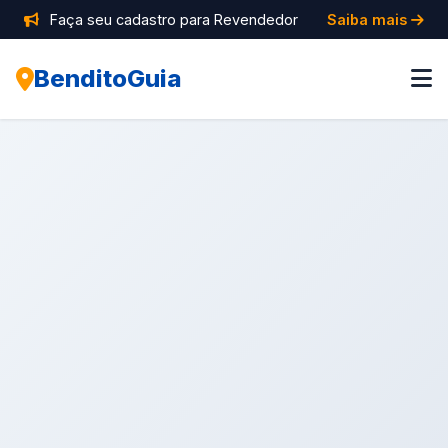
Faça seu cadastro para Revendedor
Saiba mais
BenditoGuia