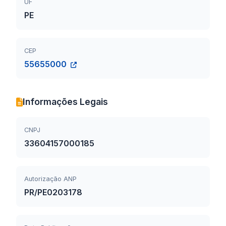
UF
PE
CEP
55655000
Informações Legais
CNPJ
33604157000185
Autorização ANP
PR/PE0203178