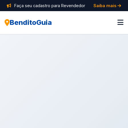
Faça seu cadastro para Revendedor
Saiba mais
BenditoGuia