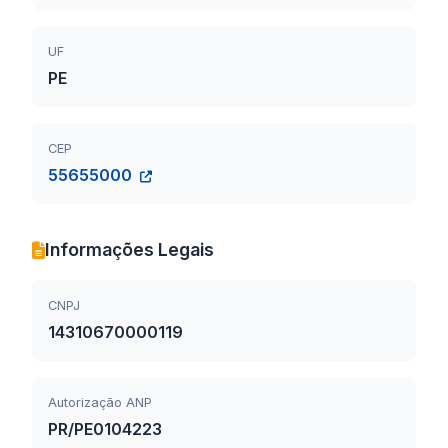
UF
PE
CEP
55655000
Informações Legais
CNPJ
14310670000119
Autorização ANP
PR/PE0104223