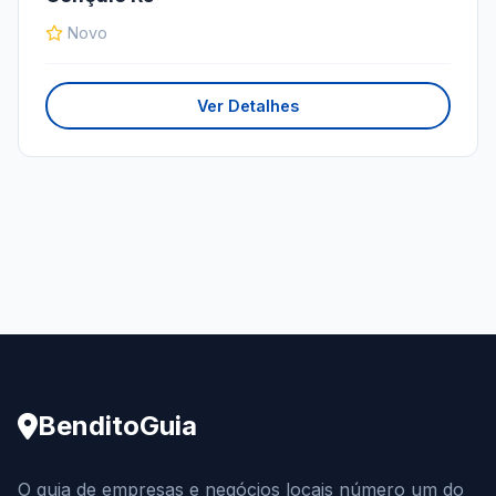
Novo
Ver Detalhes
BenditoGuia
O guia de empresas e negócios locais número um do