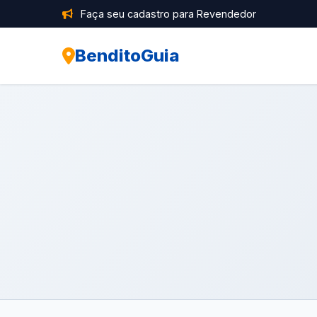
Faça seu cadastro para Revendedor
BenditoGuia