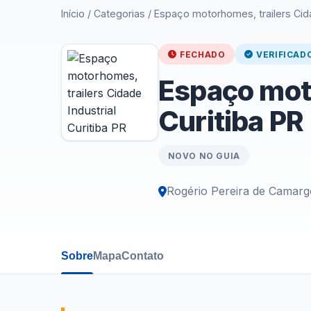
Início
/
Categorias
/
Espaço motorhomes, trailers Cidad
FECHADO
VERIFICAD
Espaço moto
Curitiba PR
NOVO NO GUIA
Rogério Pereira de Camarg
Sobre
Mapa
Contato