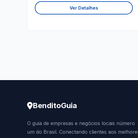
Ver Detalhes
BenditoGuia
O guia de empresas e negócios locais número
um do Brasil. Conectando clientes aos melhore