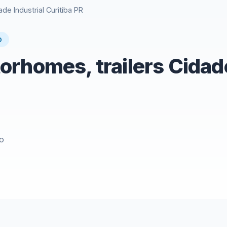
e Industrial Curitiba PR
O
rhomes, trailers Cidade
o