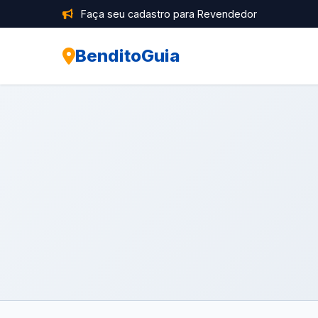
Faça seu cadastro para Revendedor
BenditoGuia