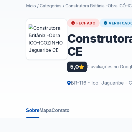
Início
/
Categorias
/
Construtora Britânia -Obra ICÓ-
FECHADO
VERIFICAD
Construtor
CE
5,0
0 avaliações no Goog
BR-116 - Icó, Jaguaribe - 
Sobre
Mapa
Contato