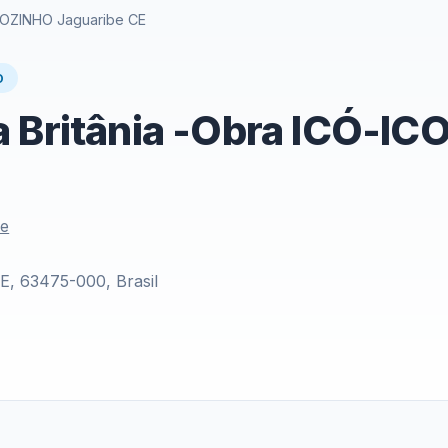
ICOZINHO Jaguaribe CE
O
a Britânia -Obra ICÓ-I
le
CE, 63475-000, Brasil