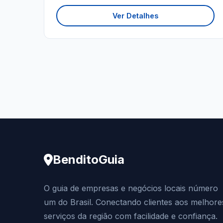
Ver Detalhes
BenditoGuia
O guia de empresas e negócios locais número
um do Brasil. Conectando clientes aos melhore
serviços da região com facilidade e confiança.