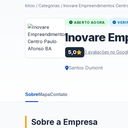
Início
/
Categorias
/
Inovare Empreendimentos Centro
ABERTO AGORA
VERI
Inovare Em
5,0
0 avaliações no Goog
Santos Dumont
Sobre
Mapa
Contato
Sobre a Empresa