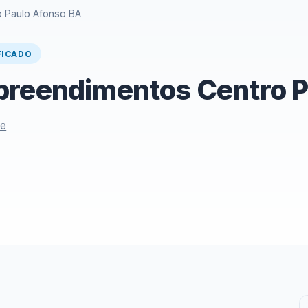
 Paulo Afonso BA
FICADO
preendimentos Centro P
le