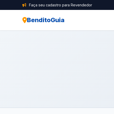
Faça seu cadastro para Revendedor
BenditoGuia