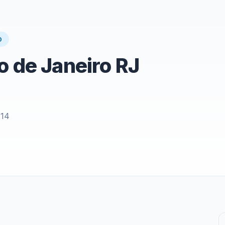
O
o de Janeiro RJ
214