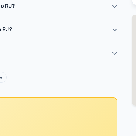
ro RJ?
o RJ?
?
e