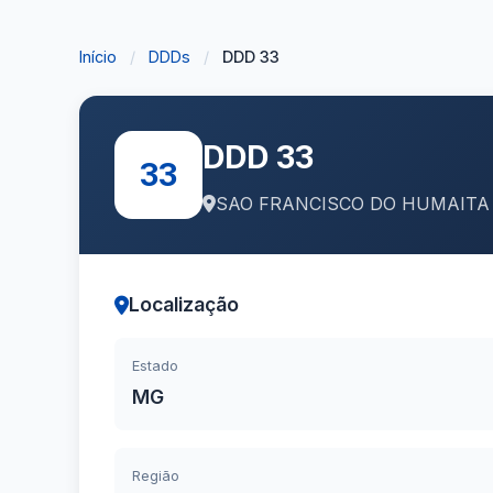
Início
/
DDDs
/
DDD 33
DDD 33
33
SAO FRANCISCO DO HUMAITA
Localização
Estado
MG
Região