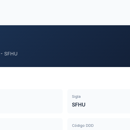
 - SFHU
Sigla
SFHU
Código DDD