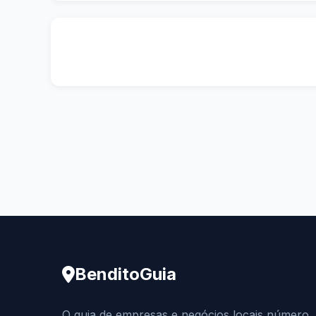
BenditoGuia
O guia de empresas e negócios locais número