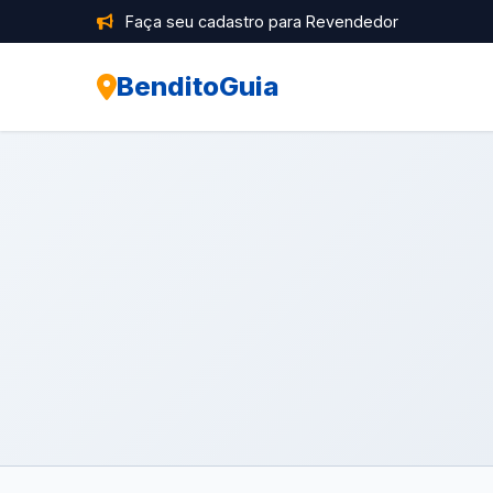
Faça seu cadastro para Revendedor
BenditoGuia