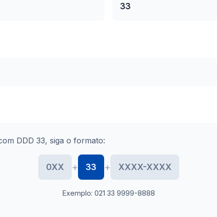
33
com DDD 33, siga o formato:
+
+
0XX
33
XXXX-XXXX
Exemplo: 021 33 9999-8888