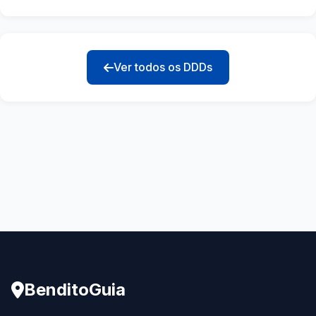
Ver todos os DDDs
BenditoGuia