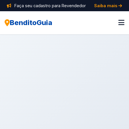
Faça seu cadastro para Revendedor
Saiba mais
BenditoGuia