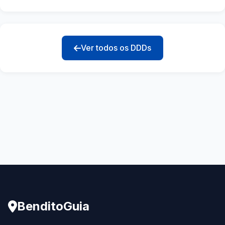
Ver todos os DDDs
BenditoGuia