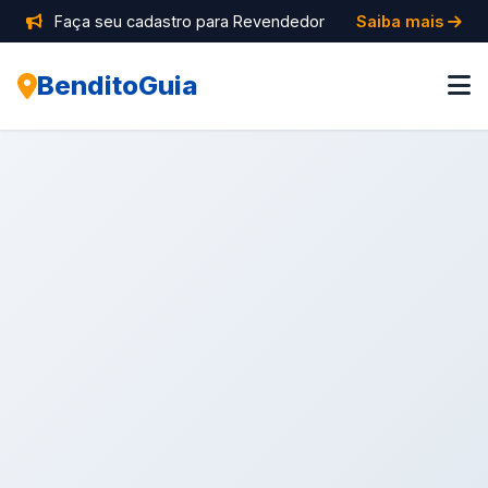
Faça seu cadastro para Revendedor
Saiba mais
BenditoGuia