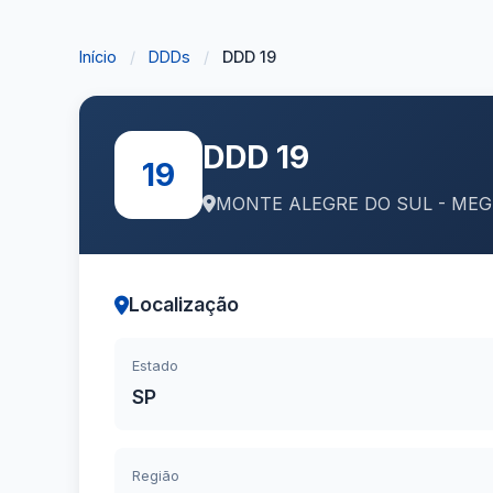
Início
/
DDDs
/
DDD 19
DDD 19
19
MONTE ALEGRE DO SUL - MEG
Localização
Estado
SP
Região