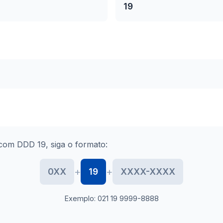
19
com DDD 19, siga o formato:
+
+
0XX
19
XXXX-XXXX
Exemplo: 021 19 9999-8888