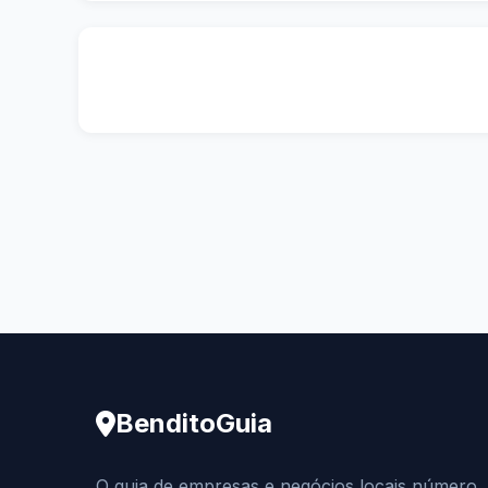
BenditoGuia
O guia de empresas e negócios locais número