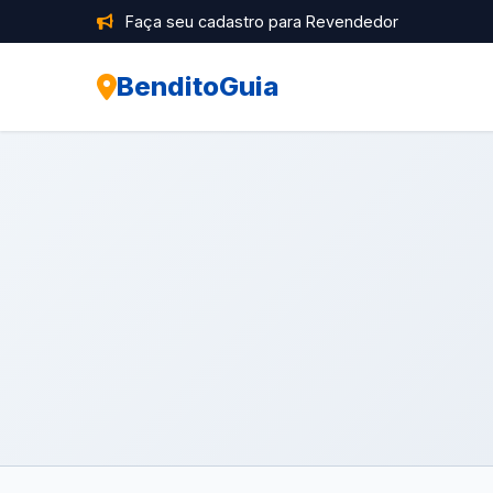
Faça seu cadastro para Revendedor
BenditoGuia