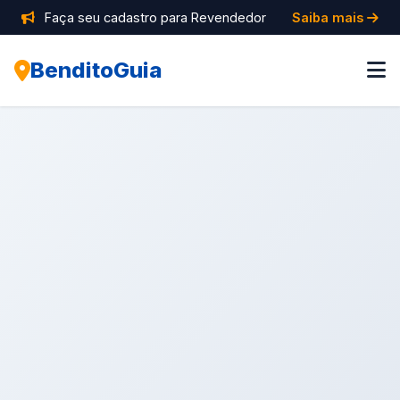
Faça seu cadastro para Revendedor
Saiba mais
BenditoGuia