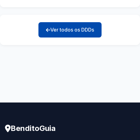
Ver todos os DDDs
BenditoGuia