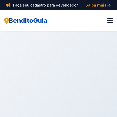
Faça seu cadastro para Revendedor
Saiba mais
BenditoGuia