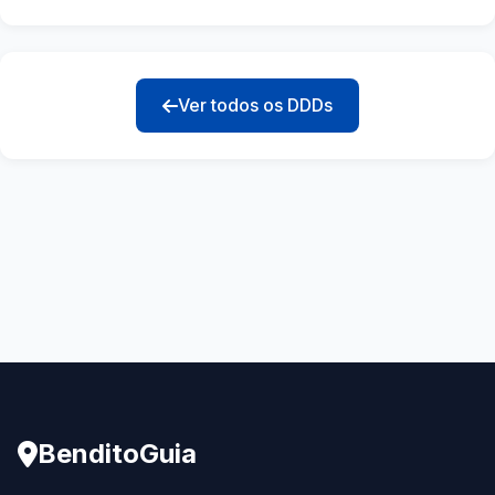
Ver todos os DDDs
BenditoGuia