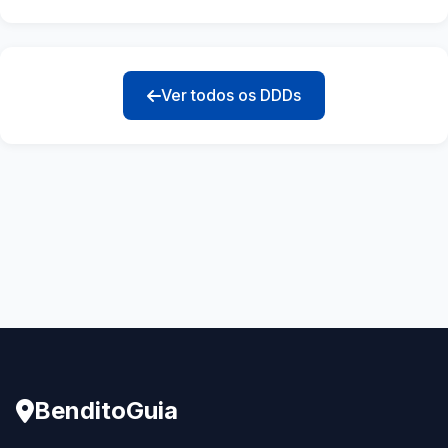
Ver todos os DDDs
BenditoGuia