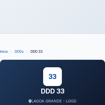
Início
/
DDDs
/
DDD 33
33
DDD 33
LAGOA GRANDE - LGGD