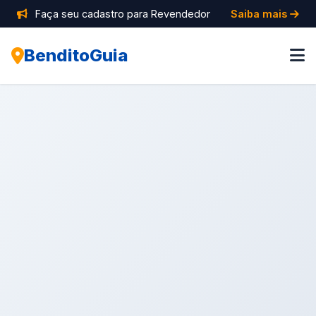
Faça seu cadastro para Revendedor
Saiba mais
BenditoGuia