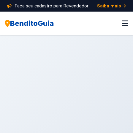
Faça seu cadastro para Revendedor
Saiba mais
BenditoGuia