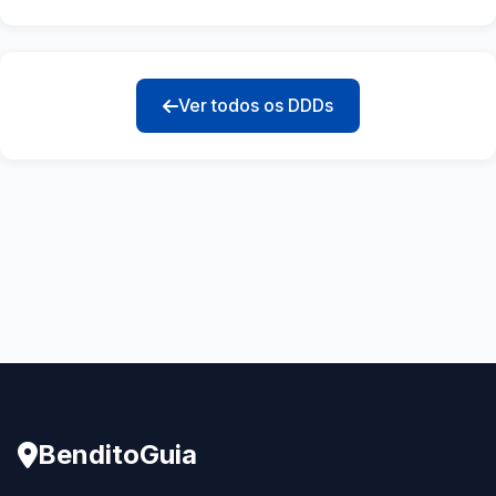
Ver todos os DDDs
BenditoGuia