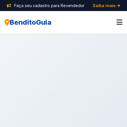
Faça seu cadastro para Revendedor
Saiba mais
BenditoGuia