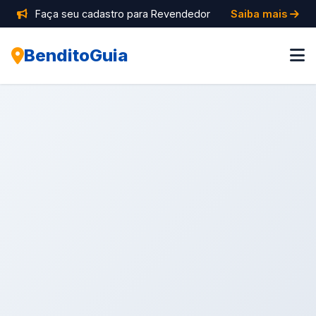
Faça seu cadastro para Revendedor
Saiba mais
BenditoGuia