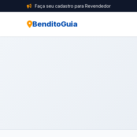
Faça seu cadastro para Revendedor
BenditoGuia