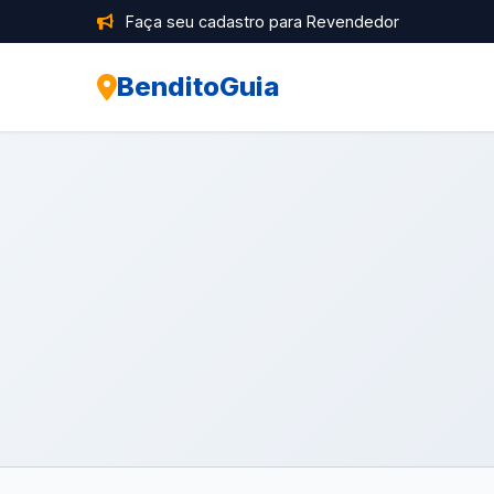
Faça seu cadastro para Revendedor
BenditoGuia