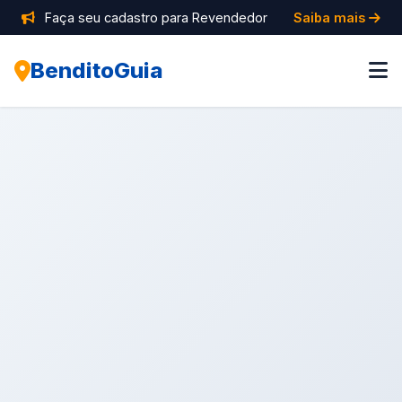
Faça seu cadastro para Revendedor
Saiba mais
BenditoGuia