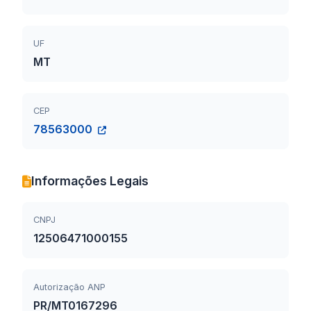
UF
MT
CEP
78563000
Informações Legais
CNPJ
12506471000155
Autorização ANP
PR/MT0167296