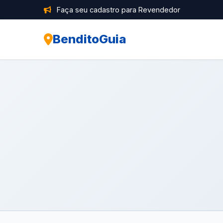
Faça seu cadastro para Revendedor
BenditoGuia