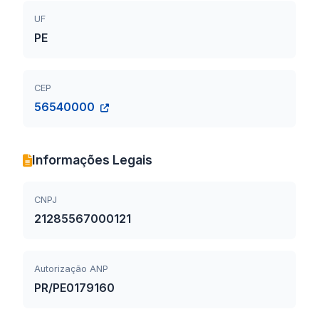
UF
PE
CEP
56540000
Informações Legais
CNPJ
21285567000121
Autorização ANP
PR/PE0179160