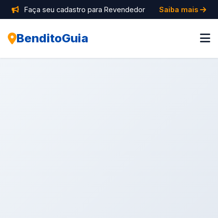
Faça seu cadastro para Revendedor
Saiba mais
BenditoGuia