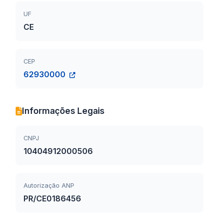
UF
CE
CEP
62930000
Informações Legais
CNPJ
10404912000506
Autorização ANP
PR/CE0186456