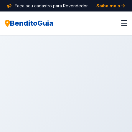
Faça seu cadastro para Revendedor
Saiba mais
BenditoGuia