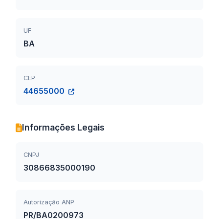
UF
BA
CEP
44655000
Informações Legais
CNPJ
30866835000190
Autorização ANP
PR/BA0200973