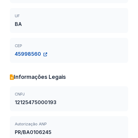
UF
BA
CEP
45998560
Informações Legais
CNPJ
12125475000193
Autorização ANP
PR/BA0106245