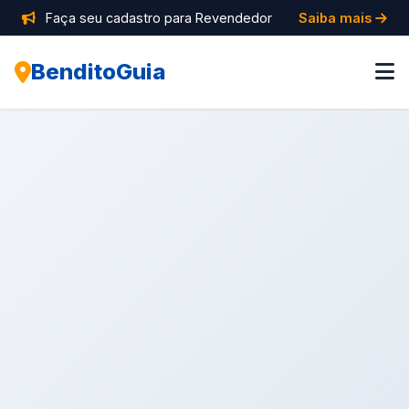
Faça seu cadastro para Revendedor
Saiba mais
BenditoGuia