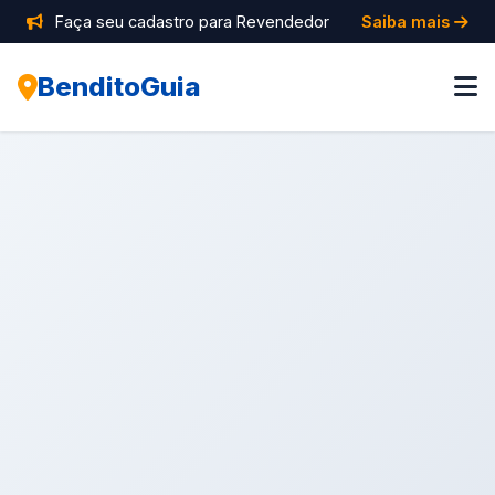
Faça seu cadastro para Revendedor
Saiba mais
BenditoGuia