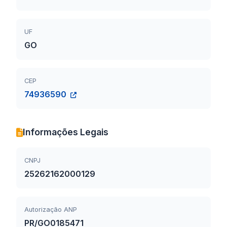
UF
GO
CEP
74936590
Informações Legais
CNPJ
25262162000129
Autorização ANP
PR/GO0185471