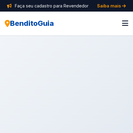
Faça seu cadastro para Revendedor
Saiba mais
BenditoGuia