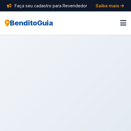
Faça seu cadastro para Revendedor
Saiba mais
BenditoGuia