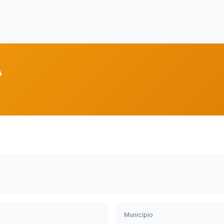
A
Município