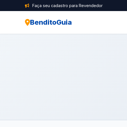
Faça seu cadastro para Revendedor
BenditoGuia