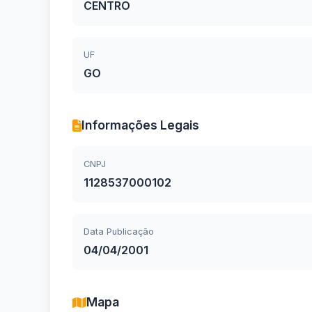
CENTRO
UF
GO
Informações Legais
CNPJ
1128537000102
Data Publicação
04/04/2001
Mapa