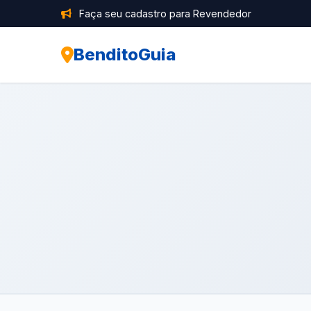
Faça seu cadastro para Revendedor
BenditoGuia