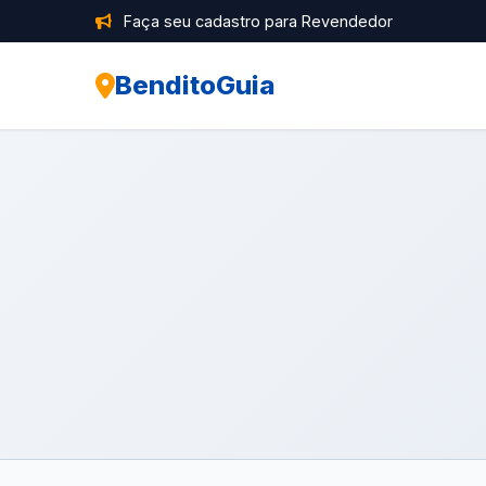
Faça seu cadastro para Revendedor
BenditoGuia