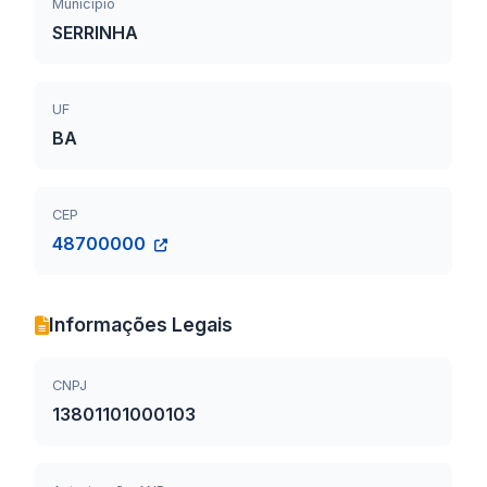
Município
SERRINHA
UF
BA
CEP
48700000
Informações Legais
CNPJ
13801101000103