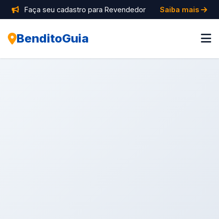
Faça seu cadastro para Revendedor
Saiba mais
BenditoGuia