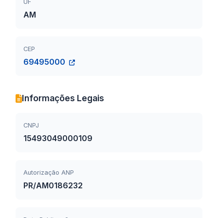
UF
AM
CEP
69495000
Informações Legais
CNPJ
15493049000109
Autorização ANP
PR/AM0186232