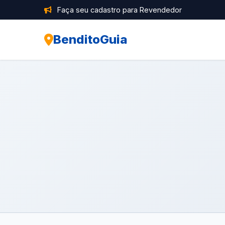
Faça seu cadastro para Revendedor
BenditoGuia