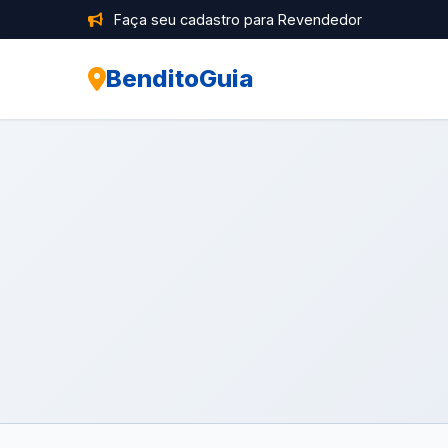
Faça seu cadastro para Revendedor
BenditoGuia