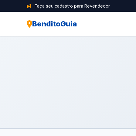
Faça seu cadastro para Revendedor
BenditoGuia