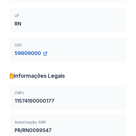
UF
RN
CEP
59609000
Informações Legais
CNPJ
11574190000177
Autorização ANP
PR/RN0099547