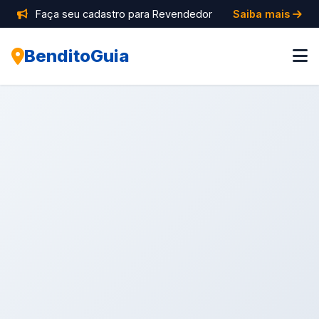
Faça seu cadastro para Revendedor
Saiba mais
BenditoGuia