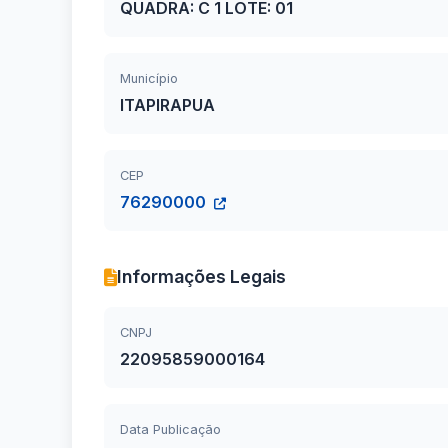
QUADRA: C 1 LOTE: 01
Município
ITAPIRAPUA
CEP
76290000
Informações Legais
CNPJ
22095859000164
Data Publicação