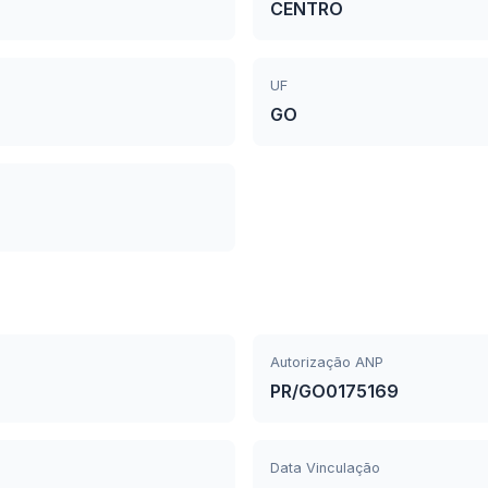
CENTRO
UF
GO
Autorização ANP
PR/GO0175169
Data Vinculação