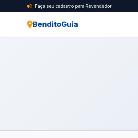
Faça seu cadastro para Revendedor
BenditoGuia