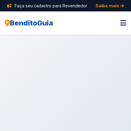
Faça seu cadastro para Revendedor
Saiba mais
BenditoGuia