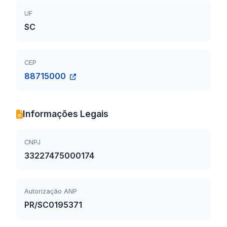
UF
SC
CEP
88715000
Informações Legais
CNPJ
33227475000174
Autorização ANP
PR/SC0195371