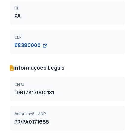
UF
PA
CEP
68380000
Informações Legais
CNPJ
19617817000131
Autorização ANP
PR/PA0171685