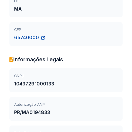
UF
MA
CEP
65740000
Informações Legais
CNPJ
10437291000133
Autorização ANP
PR/MA0194833