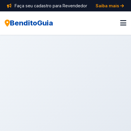
Faça seu cadastro para Revendedor
Saiba mais
BenditoGuia