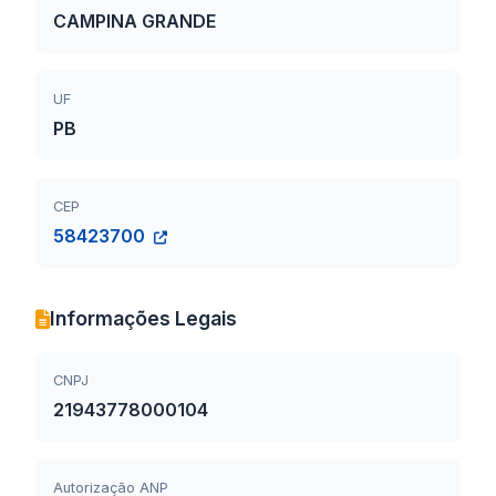
CAMPINA GRANDE
UF
PB
CEP
58423700
Informações Legais
CNPJ
21943778000104
Autorização ANP