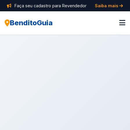
Faça seu cadastro para Revendedor
Saiba mais
BenditoGuia